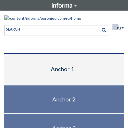
Toggle
ru
Anchor 1
Anchor 2